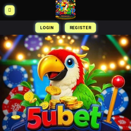
Skip
to
content
LOGIN
REGISTER