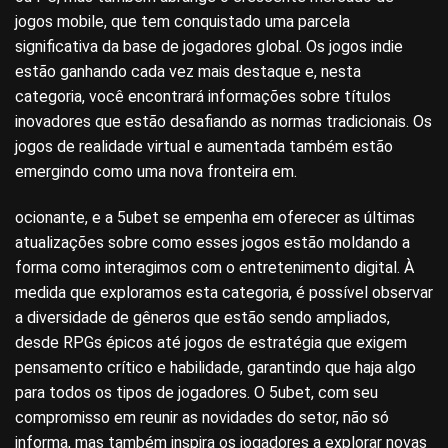
jogos mobile, que tem conquistado uma parcela
significativa da base de jogadores global. Os jogos indie
estão ganhando cada vez mais destaque e, nesta
categoria, você encontrará informações sobre títulos
inovadores que estão desafiando as normas tradicionais. Os
jogos de realidade virtual e aumentada também estão
emergindo como uma nova fronteira em.
ocionante, e a 5ubet se empenha em oferecer as últimas
atualizações sobre como esses jogos estão moldando a
forma como interagimos com o entretenimento digital. À
medida que exploramos esta categoria, é possível observar
a diversidade de gêneros que estão sendo ampliados,
desde RPGs épicos até jogos de estratégia que exigem
pensamento crítico e habilidade, garantindo que haja algo
para todos os tipos de jogadores. O 5ubet, com seu
compromisso em reunir as novidades do setor, não só
informa, mas também inspira os jogadores a explorar novas