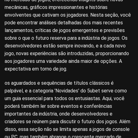
mecânicas, gráficos impressionantes e histórias
envolventes que cativam os jogadores. Nesta seção, você
pode encontrar análises detalhadas dos mais recentes
lançamentos, críticas de jogos emergentes e previsões
sobre o que o futuro reserva para a indústria de jogos. Os
desenvolvedores estão sempre inovando, e a cada novo
jogo, novas experiências são introduzidas, proporcionando
aos jogadores uma variedade ainda maior de opções. A
expectativa em torno de jog.
os aguardados e sequências de títulos clássicos é
palpável, e a categoria 'Novidades' do 5ubet serve como
um guia essencial para todos os entusiastas. Aqui, você
poderá também ler sobre eventos e conferências
importantes da indústria, onde desenvolvedores e
criadores se reúnem para discutir o futuro dos jogos. Além
disso, essa seção não se limita apenas a jogos de console
ou PC, mas também abrange o crescente mercado de